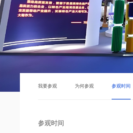
我要参观
为何参观
参观时间
参观时间