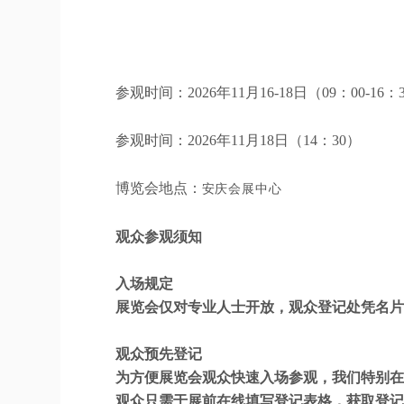
参观时间：2026年11月16-18日（09：00-16：
参观时间：2026年11月18日（14：30）
博览会地点：
安庆会展中心
观众参观须知
入场规定
展览会仅对专业人士开放，观众登记处凭名片
观众预先登记
为方便展览会观众快速入场参观，我们特别在
观众只需于展前在线填写登记表格，获取登记