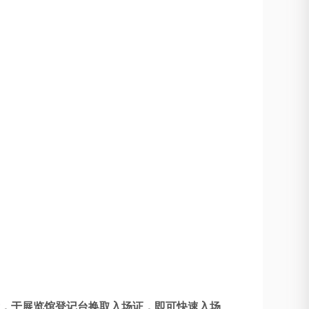
，于展览馆登记台换取入场证，即可快速入场