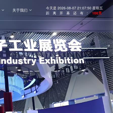
今天是
2026-08-07 21:07:51 星期五
动
关于我们


距离开幕还有:
100天